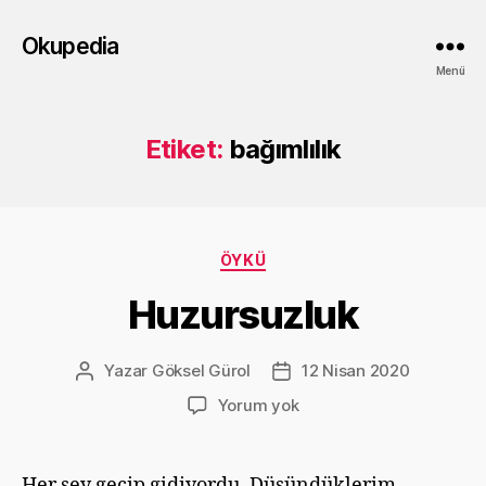
Okupedia
Menü
Etiket:
bağımlılık
Kategoriler
ÖYKÜ
Huzursuzluk
Yazar
Göksel Gürol
12 Nisan 2020
Yazının
Yazı
yazarı
tarihi
Huzursuzluk
Yorum yok
Her şey geçip gidiyordu. Düşündüklerim