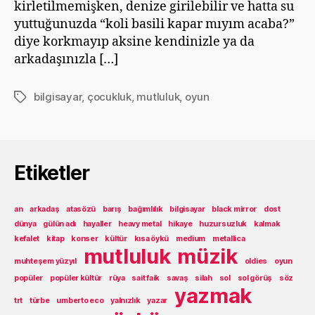
kirletilmemişken, denize girilebilir ve hatta su
yuttuğunuzda “koli basili kapar mıyım acaba?”
diye korkmayıp aksine kendinizle ya da
arkadaşınızla […]
bilgisayar
,
çocukluk
,
mutluluk
,
oyun
Etiketler
Etiketler
an
arkadaş
atasözü
barış
bağımlılık
bilgisayar
black mirror
dost
dünya
gülün adı
hayaller
heavy metal
hikaye
huzursuzluk
kalmak
kefalet
kitap
konser
kültür
kısa öykü
medium
metallica
mutluluk
müzik
muhteşem yüzyıl
oldies
oyun
popüler
popüler kültür
rüya
sait faik
savaş
silah
sol
sol görüş
söz
yazmak
trt
türbe
umberto eco
yalnızlık
yazar