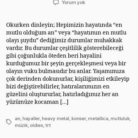
Şimdi
Yorum yok
lütfen
gidin
ve
Okurken dinleyin; Hepimizin hayatında “en
hayallerinizi
mutlu olduğum an” veya “hayatımın en mutlu
tekrar
olayı şuydu” dediğimiz durumlar muhakkak
gözden
vardır. Bu durumlar çeşitlilik gösterebileceği
geçirin
gibi çoğunlukla öteden beri hayalini
kurduğumuz bir şeyin gerçekleşmesi veya bir
olayın vuku bulmasıdır bu anlar. Yaşamımıza
çok derinden dokunurlar, kişiliğimizi etkileyip
bizi değiştirebilirler, hatıralarımızın en
güzelini oluştururlar, hatırladığımız her an
yüzümüze kocaman […]
an
,
hayaller
,
heavy metal
,
konser
,
metallica
,
mutluluk
,
Etiketler
müzik
,
oldies
,
trt