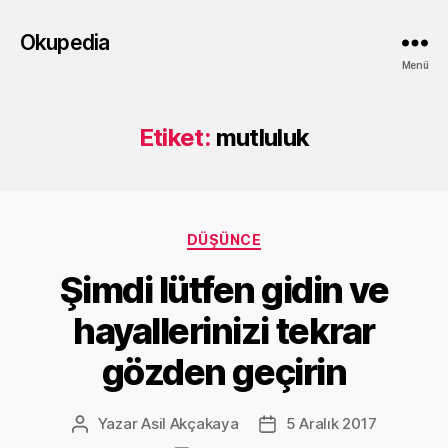
Okupedia
Menü
Etiket:
mutluluk
Kategoriler
DÜŞÜNCE
Şimdi lütfen gidin ve
hayallerinizi tekrar
gözden geçirin
Yazar
Asil Akçakaya
5 Aralık 2017
Yazının
Yazı
yazarı
tarihi