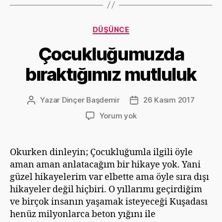
Kategoriler
DÜŞÜNCE
Çocukluğumuzda
bıraktığımız mutluluk
Yazar
Dinçer Başdemir
26 Kasım 2017
Yazının
Yazı
yazarı
tarihi
Çocukluğumuzda
Yorum yok
bıraktığımız
mutluluk
Okurken dinleyin; Çocukluğumla ilgili öyle
aman aman anlatacağım bir hikaye yok. Yani
güzel hikayelerim var elbette ama öyle sıra dışı
hikayeler değil hiçbiri. O yıllarımı geçirdiğim
ve birçok insanın yaşamak isteyeceği Kuşadası
henüz milyonlarca beton yığını ile