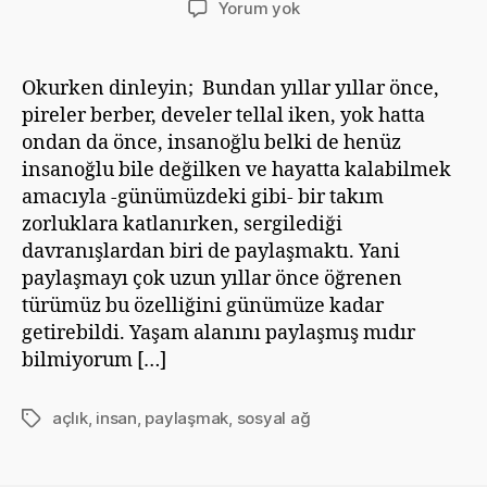
Ya
Yorum yok
ben
aslında
çok
Okurken dinleyin; Bundan yıllar yıllar önce,
paylaşımcıyım
pireler berber, develer tellal iken, yok hatta
da
ondan da önce, insanoğlu belki de henüz
ne
insanoğlu bile değilken ve hayatta kalabilmek
bileyim
amacıyla -günümüzdeki gibi- bir takım
işte..
zorluklara katlanırken, sergilediği
davranışlardan biri de paylaşmaktı. Yani
paylaşmayı çok uzun yıllar önce öğrenen
türümüz bu özelliğini günümüze kadar
getirebildi. Yaşam alanını paylaşmış mıdır
bilmiyorum […]
açlık
,
insan
,
paylaşmak
,
sosyal ağ
Etiketler