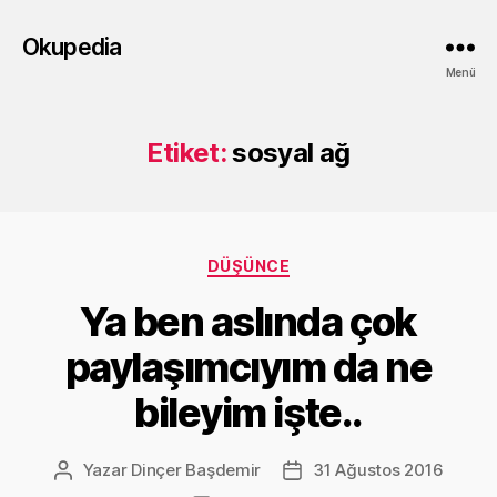
Okupedia
Menü
Etiket:
sosyal ağ
Kategoriler
DÜŞÜNCE
Ya ben aslında çok
paylaşımcıyım da ne
bileyim işte..
Yazar
Dinçer Başdemir
31 Ağustos 2016
Yazının
Yazı
yazarı
tarihi